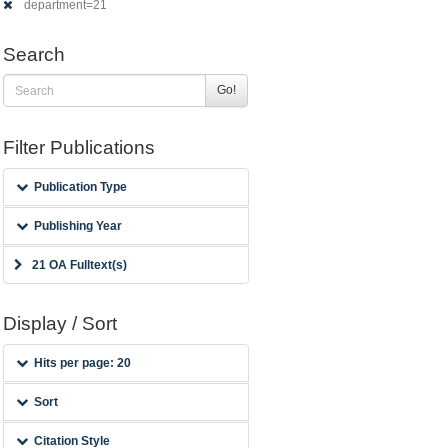
department=21
Search
Go!
Filter Publications
Publication Type
Publishing Year
21 OA Fulltext(s)
Display / Sort
Hits per page: 20
Sort
Citation Style