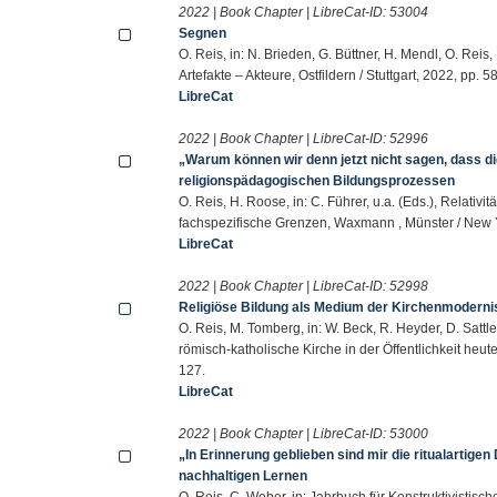
2022 | Book Chapter | LibreCat-ID:
53004
Segnen
O. Reis, in: N. Brieden, G. Büttner, H. Mendl, O. Reis
Artefakte – Akteure, Ostfildern / Stuttgart, 2022, pp. 5
LibreCat
2022 | Book Chapter | LibreCat-ID:
52996
„Warum können wir denn jetzt nicht sagen, dass di
religionspädagogischen Bildungsprozessen
O. Reis, H. Roose, in: C. Führer, u.a. (Eds.), Relat
fachspezifische Grenzen, Waxmann , Münster / New 
LibreCat
2022 | Book Chapter | LibreCat-ID:
52998
Religiöse Bildung als Medium der Kirchenmoderni
O. Reis, M. Tomberg, in: W. Beck, R. Heyder, D. Sattle
römisch-katholische Kirche in der Öffentlichkeit heute
127.
LibreCat
2022 | Book Chapter | LibreCat-ID:
53000
„In Erinnerung geblieben sind mir die ritualartigen
nachhaltigen Lernen
O. Reis, C. Weber, in: Jahrbuch für Konstruktivistis