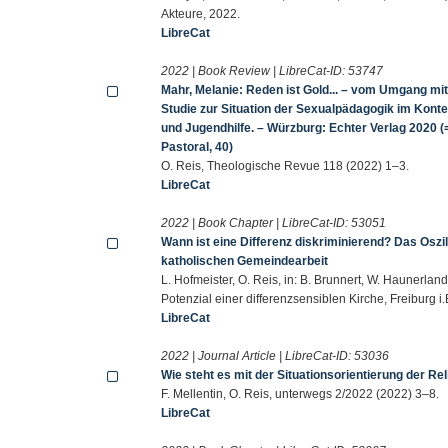
Akteure, 2022.
LibreCat
2022 | Book Review | LibreCat-ID:
53747
Mahr, Melanie: Reden ist Gold... – vom Umgang mit 
Studie zur Situation der Sexualpädagogik im Kontex
und Jugendhilfe. – Würzburg: Echter Verlag 2020 (
Pastoral, 40)
O. Reis, Theologische Revue 118 (2022) 1–3.
LibreCat
2022 | Book Chapter | LibreCat-ID:
53051
Wann ist eine Differenz diskriminierend? Das Oszi
katholischen Gemeindearbeit
L. Hofmeister, O. Reis, in: B. Brunnert, W. Haunerla
Potenzial einer differenzsensiblen Kirche, Freiburg i.
LibreCat
2022 | Journal Article | LibreCat-ID:
53036
Wie steht es mit der Situationsorientierung der R
F. Mellentin, O. Reis, unterwegs 2/2022 (2022) 3–8.
LibreCat