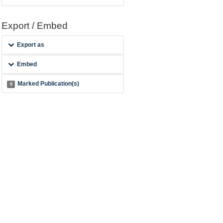
Export / Embed
Export as
Embed
Marked Publication(s)
0