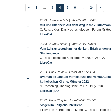
(current)
«
1
…
3
4
5
6
…
24
»
2023 | Journal Article | LibreCat-ID:
59590
Mut und Offenheit. Auf dem Weg in die Zukunft vo
O. Reis, I. Kros, Das Hochschulwesen. Forum für Hoc
LibreCat
2023 | Journal Article | LibreCat-ID:
59591
Vom Lehramtsstudium her denken. Erfahrungen und
Studiengänge
O. Reis, Lebendige Seelsorge 74 (2023) 268–272.
LibreCat
2023 | Book Review | LibreCat-ID:
56124
Dysmas de Lassus: Verheissung und Verrat. Geist
katholischen Kirche. Münster 2022
N. Priesching, Theologische Revue 119 (2023).
LibreCat
|
DOI
2022 | Book Chapter | LibreCat-ID:
34658
Singen im Religionsunterricht
I. Hoyer, in: N. Brieden, H. Mendl, O. Reis, H. Roose 