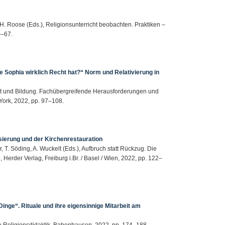
, H. Roose (Eds.), Religionsunterricht beobachten. Praktiken –
8–67.
e Sophia wirklich Recht hat?“ Norm und Relativierung in
ivität und Bildung. Fachübergreifende Herausforderungen und
York, 2022, pp. 97–108.
sierung und der Kirchenrestauration
r, T. Söding, A. Wuckelt (Eds.), Aufbruch statt Rückzug. Die
, Herder Verlag, Freiburg i.Br. / Basel / Wien, 2022, pp. 122–
 Dinge“. Rituale und ihre eigensinnige Mitarbeit am
che Religionsdidaktik, Babenhausen, 2022, pp. 174–188.