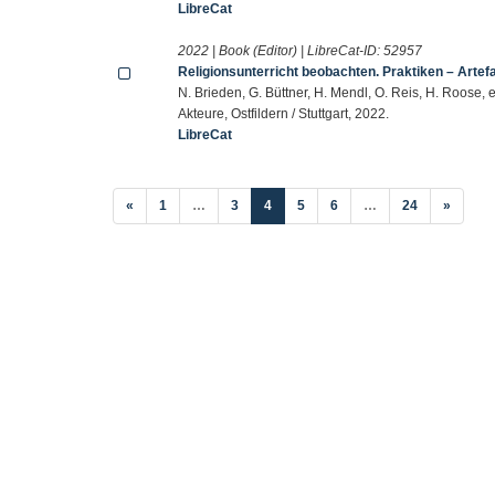
LibreCat
2022 | Book (Editor) | LibreCat-ID:
52957
Religionsunterricht beobachten. Praktiken – Artef
N. Brieden, G. Büttner, H. Mendl, O. Reis, H. Roose, 
Akteure, Ostfildern / Stuttgart, 2022.
LibreCat
(current)
«
1
…
3
4
5
6
…
24
»