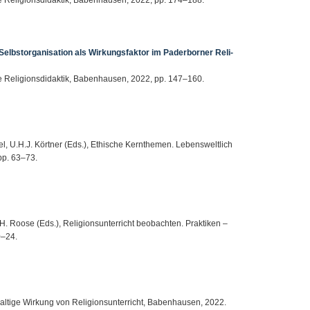
 Selbstorganisation als Wirkungsfaktor im Paderborner Reli-
sche Religionsdidaktik, Babenhausen, 2022, pp. 147–160.
gel, U.H.J. Körtner (Eds.), Ethische Kernthemen. Lebensweltlich
pp. 63–73.
, H. Roose (Eds.), Religionsunterricht beobachten. Praktiken –
0–24.
haltige Wirkung von Religionsunterricht, Babenhausen, 2022.