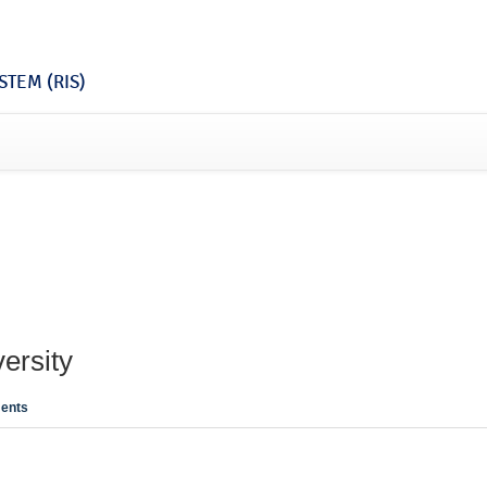
TEM (RIS)
ersity
ents