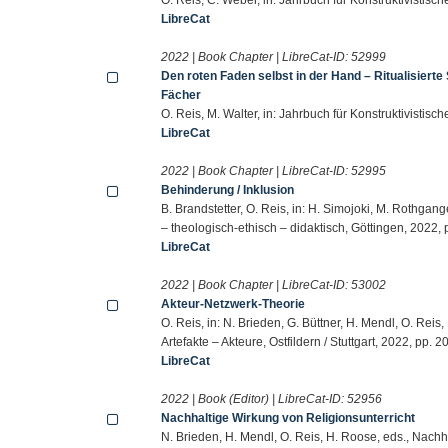
LibreCat
2022 | Book Chapter | LibreCat-ID:
52999
Den roten Faden selbst in der Hand – Ritualisierte
Fächer
O. Reis, M. Walter, in: Jahrbuch für Konstruktivisti
LibreCat
2022 | Book Chapter | LibreCat-ID:
52995
Behinderung / Inklusion
B. Brandstetter, O. Reis, in: H. Simojoki, M. Rothgan
– theologisch-ethisch – didaktisch, Göttingen, 2022, 
LibreCat
2022 | Book Chapter | LibreCat-ID:
53002
Akteur-Netzwerk-Theorie
O. Reis, in: N. Brieden, G. Büttner, H. Mendl, O. Reis
Artefakte – Akteure, Ostfildern / Stuttgart, 2022, pp. 2
LibreCat
2022 | Book (Editor) | LibreCat-ID:
52956
Nachhaltige Wirkung von Religionsunterricht
N. Brieden, H. Mendl, O. Reis, H. Roose, eds., Nach