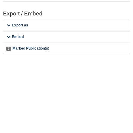
Export / Embed
Export as
Embed
Marked Publication(s)
0