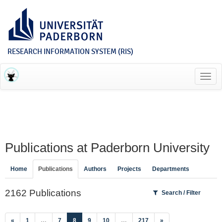
RESEARCH INFORMATION SYSTEM (RIS)
Toggl
navig
Publications at Paderborn University
Home
Publications
Authors
Projects
Departments
2162 Publications
Search / Filter
(current)
«
1
…
7
8
9
10
…
217
»