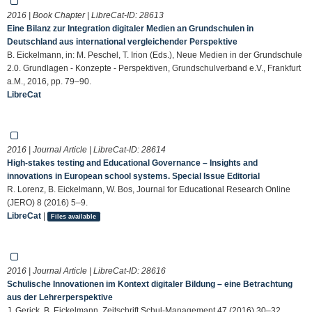
2016 | Book Chapter | LibreCat-ID:
28613
Eine Bilanz zur Integration digitaler Medien an Grundschulen in
Deutschland aus international vergleichender Perspektive
B. Eickelmann, in: M. Peschel, T. Irion (Eds.), Neue Medien in der Grundschule
2.0. Grundlagen - Konzepte - Perspektiven, Grundschulverband e.V., Frankfurt
a.M., 2016, pp. 79–90.
LibreCat
2016 | Journal Article | LibreCat-ID:
28614
High-stakes testing and Educational Governance – Insights and
innovations in European school systems. Special Issue Editorial
R. Lorenz, B. Eickelmann, W. Bos, Journal for Educational Research Online
(JERO) 8 (2016) 5–9.
LibreCat
|
Files available
2016 | Journal Article | LibreCat-ID:
28616
Schulische Innovationen im Kontext digitaler Bildung – eine Betrachtung
aus der Lehrerperspektive
J. Gerick, B. Eickelmann, Zeitschrift Schul-Management 47 (2016) 30–32.