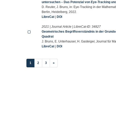
untersuchen – Das Potenzial von Eye-Tracking und
D. Reuter, J. Bruns, in: Eye-Tracking in der Mathema
Berlin, Heidelberg, 2022.
LibreCat
|
DOI
2021 | Journal Article | LibreCat-ID:
34827
Geometrisches Begriffsverständnis in der Grundsc
Quadrat
J. Bruns, E. Unterhauser, H. Gasteiger, Journal für 
LibreCat
|
DOI
(current)
1
2
3
»