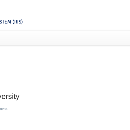
TEM (RIS)
ersity
ents