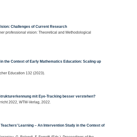
Vision: Challenges of Current Research
cher professional vision: Theoretical and Methodological
in the Context of Early Mathematics Education: Scaling up
acher Education 132 (2023).
 Strukturerkennung mit Eye-Tracking besser verstehen?
erricht 2022, WTM-Verlag, 2022.
 Teachers’ Learning – An Intervention Study in the Context of
eraniou, G. Bolondi, F. Ferretti (Eds.), Proceedings of the