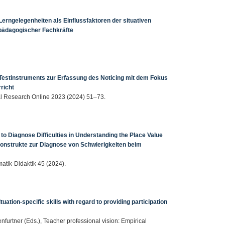
rngelegenheiten als Einflussfaktoren der situativen
ädagogischer Fachkräfte
 Testinstruments zur Erfassung des Noticing mit dem Fokus
richt
onal Research Online 2023 (2024) 51–73.
to Diagnose Difficulties in Understanding the Place Value
Konstrukte zur Diagnose von Schwierigkeiten beim
matik-Didaktik 45 (2024).
uation-specific skills with regard to providing participation
enfurtner (Eds.), Teacher professional vision: Empirical