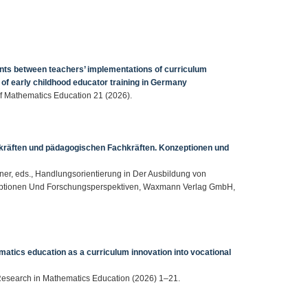
ments between teachers’ implementations of curriculum
t of early childhood educator training in Germany
l of Mathematics Education 21 (2026).
rkräften und pädagogischen Fachkräften. Konzeptionen und
chner, eds., Handlungsorientierung in Der Ausbildung von
eptionen Und Forschungsperspektiven, Waxmann Verlag GmbH,
atics education as a curriculum innovation into vocational
, Research in Mathematics Education (2026) 1–21.