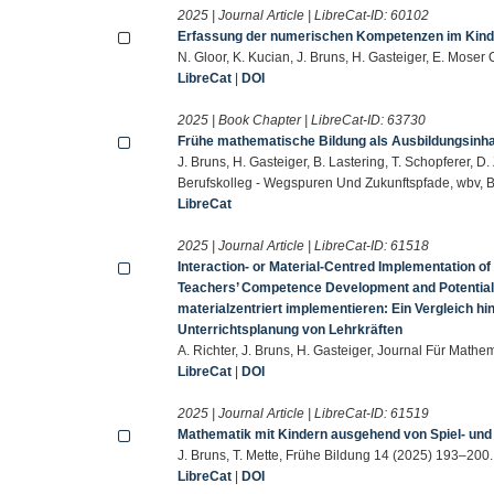
2025 | Journal Article | LibreCat-ID:
60102
Erfassung der numerischen Kompetenzen im Kind
N. Gloor, K. Kucian, J. Bruns, H. Gasteiger, E. Moser 
LibreCat
|
DOI
2025 | Book Chapter | LibreCat-ID:
63730
Frühe mathematische Bildung als Ausbildungsinhal
J. Bruns, H. Gasteiger, B. Lastering, T. Schopferer, D.
Berufskolleg - Wegspuren Und Zukunftspfade, wbv, B
LibreCat
2025 | Journal Article | LibreCat-ID:
61518
Interaction- or Material-Centred Implementation 
Teachers’ Competence Development and Potential L
materialzentriert implementieren: Ein Vergleich h
Unterrichtsplanung von Lehrkräften
A. Richter, J. Bruns, H. Gasteiger, Journal Für Mathe
LibreCat
|
DOI
2025 | Journal Article | LibreCat-ID:
61519
Mathematik mit Kindern ausgehend von Spiel- und 
J. Bruns, T. Mette, Frühe Bildung 14 (2025) 193–200.
LibreCat
|
DOI