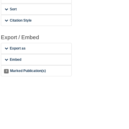
Sort
Citation Style
Export / Embed
Export as
Embed
Marked Publication(s)
0