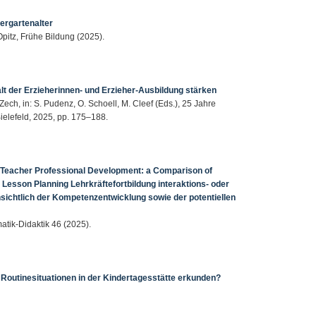
ergartenalter
Opitz, Frühe Bildung (2025).
t der Erzieherinnen- und Erzieher-Ausbildung stärken
 Zech, in: S. Pudenz, O. Schoell, M. Cleef (Eds.), 25 Jahre
ielefeld, 2025, pp. 175–188.
of Teacher Professional Development: a Comparison of
esson Planning Lehrkräftefortbildung interaktions- oder
insichtlich der Kompetenzentwicklung sowie der potentiellen
matik-Didaktik 46 (2025).
Routinesituationen in der Kindertagesstätte erkunden?