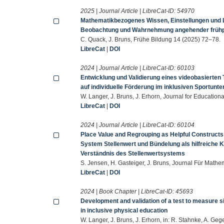
2025 | Journal Article | LibreCat-ID:
54970
Mathematikbezogenes Wissen, Einstellungen und Le
Beobachtung und Wahrnehmung angehender frühp
C. Quack, J. Bruns, Frühe Bildung 14 (2025) 72–78.
LibreCat
|
DOI
2024 | Journal Article | LibreCat-ID:
60103
Entwicklung und Validierung eines videobasierten
auf individuelle Förderung im inklusiven Sportunter
W. Langer, J. Bruns, J. Erhorn, Journal for Educati
LibreCat
|
DOI
2024 | Journal Article | LibreCat-ID:
60104
Place Value and Regrouping as Helpful Constructs 
System Stellenwert und Bündelung als hilfreiche 
Verständnis des Stellenwertsystems
S. Jensen, H. Gasteiger, J. Bruns, Journal Für Mathe
LibreCat
|
DOI
2024 | Book Chapter | LibreCat-ID:
45693
Development and validation of a test to measure sit
in inclusive physical education
W. Langer, J. Bruns, J. Erhorn, in: R. Stahnke, A. Geg