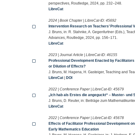
perspectives, Routledge, 2024, pp. 232–248.
LibreCat
2024 | Book Chapter | LibreCat-ID:
45692
Intervention Research on Teachers’ Professional 
J. Bruns, in: R. Stahnke, A. Gegenfurtner (Eds.), Tea
Advances, Routledge, 2024, pp. 156–171.
LibreCat
2023 | Journal Article | LibreCat-ID:
46155
Professional Development Enacted by Facilitators 
or Dilution of Effects?
J. Bruns, M. Hagena, H. Gasteiger, Teaching and Te
LibreCat
|
DOI
2022 | Conference Paper | LibreCat-ID:
45679
„Ich hab als Erstes die angeguckt“ – Muster- und
J. Bruns, D. Reuter, in: Beiträge zum Mathematikunt
LibreCat
2022 | Conference Paper | LibreCat-ID:
45678
Effects of Facilitator Professional Development on
Early Mathematics Education
J. Bruns, M. Hagena, H. Gasteiger, in: J. Hodgen, E. G