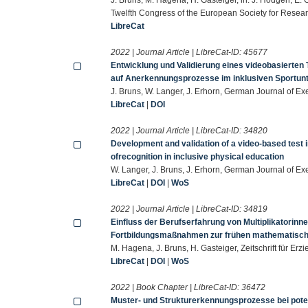
Twelfth Congress of the European Society for Rese
LibreCat
2022 | Journal Article | LibreCat-ID:
45677
Entwicklung und Validierung eines videobasierten
auf Anerkennungsprozesse im inklusiven Sportunt
J. Bruns, W. Langer, J. Erhorn, German Journal of E
LibreCat
|
DOI
2022 | Journal Article | LibreCat-ID:
34820
Development and validation of a video-based test 
ofrecognition in inclusive physical education
W. Langer, J. Bruns, J. Erhorn, German Journal of E
LibreCat
|
DOI
|
WoS
2022 | Journal Article | LibreCat-ID:
34819
Einfluss der Berufserfahrung von Multiplikatorinne
Fortbildungsmaßnahmen zur frühen mathematischen
M. Hagena, J. Bruns, H. Gasteiger, Zeitschrift für E
LibreCat
|
DOI
|
WoS
2022 | Book Chapter | LibreCat-ID:
36472
Muster- und Strukturerkennungsprozesse bei pot