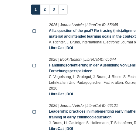
(current)
1
2
3
»
2026 | Journal Article | LibreCat-ID:
65645
All a question of the goal? Re-tracing (mis)align
material and intended learning goals in the contex
A. Richter, J. Bruns, International Electronic Journa
LibreCat
|
DOI
2026 | Book (Editor) | LibreCat-ID:
65644
Handlungsorientierung in der Ausbildung von Leh
Forschungsperspektiven
C. Vogelsang, L. Grotegut, J. Bruns, J. Riese, S. Fe
Lehrkräften Und Pädagogischen Fachkräften. Konz
2026.
LibreCat
|
DOI
2026 | Journal Article | LibreCat-ID:
66121
Leadership practices in implementing early mathem
training of early childhood education
J. Bruns, H. Gasteiger, S. Hallemann, T. Schopferer
LibreCat
|
DOI