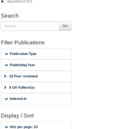
department=611
Search
Go!
Filter Publications
Publication Type
Publishing Year
18 Peer reviewed
8 OA Fulltext(s)
Indexed in
Display / Sort
Hits per page: 20