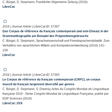
C. Bürgel, D. Siepmann, Frankfurter Allgemeine Zeitung (2016).
LibreCat
2016 | Journal Article | LibreCat-ID:
57367
Das Corpus de référence du français contemporain und sein Einsatz in der
Grammatikographie am Beispiel des Präpositionsgebrauchs
C. Bürgel, D. Siepmann, Sprachwissenschaft und Fremdsprachendidaktik: Zum
Verhältnis von sprachlichen Mitteln und Kompetenzentwicklung (2016) 141–
159.
LibreCat
2016 | Journal Article | LibreCat-ID:
57365
Le Corpus de référence du français contemporain (CRFC), un corpus
massif du français largement diversifié par genres
C. Bürgel, D. Siepmann, S. Diwersy, Actes du Congrès Mondial de Linguistique
française 2016 - 5ème Congrès Mondial de Linguistique Française, publié par
EDP Sciences (2016).
LibreCat
|
DOI