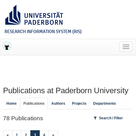
RESEARCH INFORMATION SYSTEM (RIS)
Toggl
navig
Publications at Paderborn University
Home
Publications
Authors
Projects
Departments
78 Publications
Search / Filter
(current)
«
1
2
3
4
»