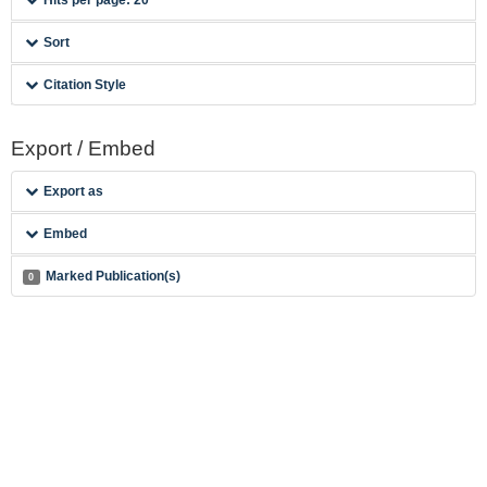
Hits per page: 20
Sort
Citation Style
Export / Embed
Export as
Embed
Marked Publication(s)
0