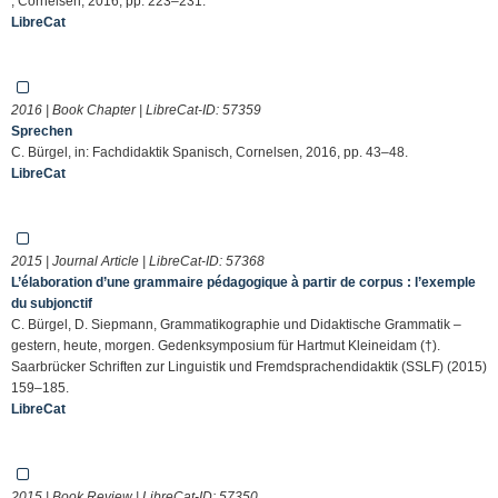
, Cornelsen, 2016, pp. 223–231.
LibreCat
2016 | Book Chapter | LibreCat-ID:
57359
Sprechen
C. Bürgel, in: Fachdidaktik Spanisch, Cornelsen, 2016, pp. 43–48.
LibreCat
2015 | Journal Article | LibreCat-ID:
57368
L’élaboration d’une grammaire pédagogique à partir de corpus : l’exemple
du subjonctif
C. Bürgel, D. Siepmann, Grammatikographie und Didaktische Grammatik –
gestern, heute, morgen. Gedenksymposium für Hartmut Kleineidam (†).
Saarbrücker Schriften zur Linguistik und Fremdsprachendidaktik (SSLF) (2015)
159–185.
LibreCat
2015 | Book Review | LibreCat-ID:
57350