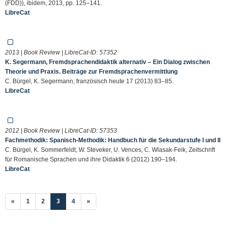
(FDD)), ibidem, 2013, pp. 125–141.
LibreCat
2013 | Book Review | LibreCat-ID:
57352
K. Segermann, Fremdsprachendidaktik alternativ – Ein Dialog zwischen
Theorie und Praxis. Beiträge zur Fremdsprachenvermittlung
C. Bürgel, K. Segermann, französisch heute 17 (2013) 83–85.
LibreCat
2012 | Book Review | LibreCat-ID:
57353
Fachmethodik: Spanisch-Methodik: Handbuch für die Sekundarstufe I und II
C. Bürgel, K. Sommerfeldt, W. Steveker, U. Vences, C. Wlasak-Feik, Zeitschrift
für Romanische Sprachen und ihre Didaktik 6 (2012) 190–194.
LibreCat
(current)
«
1
2
3
4
»