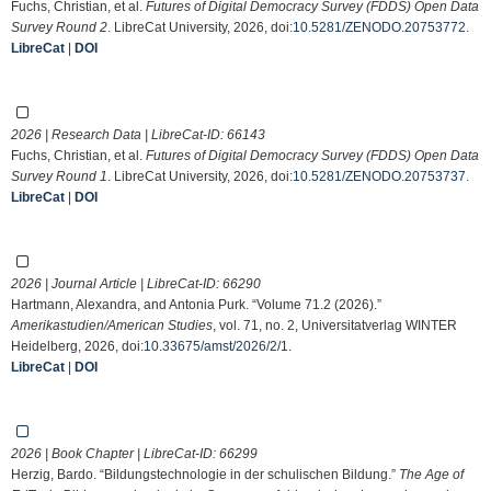
Fuchs, Christian, et al.
Futures of Digital Democracy Survey (FDDS) Open Data
Survey Round 2
. LibreCat University, 2026, doi:
10.5281/ZENODO.20753772
.
LibreCat
|
DOI
2026 | Research Data | LibreCat-ID:
66143
Fuchs, Christian, et al.
Futures of Digital Democracy Survey (FDDS) Open Data
Survey Round 1
. LibreCat University, 2026, doi:
10.5281/ZENODO.20753737
.
LibreCat
|
DOI
2026 | Journal Article | LibreCat-ID:
66290
Hartmann, Alexandra, and Antonia Purk. “Volume 71.2 (2026).”
Amerikastudien/American Studies
, vol. 71, no. 2, Universitatverlag WINTER
Heidelberg, 2026, doi:
10.33675/amst/2026/2/1
.
LibreCat
|
DOI
2026 | Book Chapter | LibreCat-ID:
66299
Herzig, Bardo. “Bildungstechnologie in der schulischen Bildung.”
The Age of