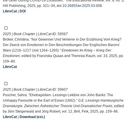
the Other During COVID-19 Lockdown.”
The Educational Review
, vol. 9, no. 3,
Hill Publishing, 2025, pp. 321–34, doi:
10.26855/er.2025.03.008
.
LibreCat
|
DOI
2025 | Book Chapter | LibreCat-ID:
59567
Bröker, Christina. “Nur Gewinner Und Verlierer in Der Erzählung Vom Krieg?
Der Zweck von Emotionen in Den Beschreibungen Der Englischen Barons’
Wars (1216–1217 Und 1264–1265).”
Emotionen Im Krieg – Krieg Der
Emotionen
, edited by Franziska Quaas and Theresia Raum, vol. 33, 2025, pp.
159–80.
LibreCat
2025 | Book Chapter | LibreCat-ID:
59607
Puscher, Sahra. “Ehetragödien. Lessings Lektüre von John Banks’ The
Unhappy Favourite or the Earl of Essex (1682).”
G.E. Lessings Hamburgische
Dramaturgie. Zwischen Ästhetischer Theorie Und Dramatischer Praxis
, edited
by Jörn Steigerwald and Jörg Robert, vol. 12, Brill, Fink, 2025, pp. 159–86.
LibreCat
|
Download (ext.)