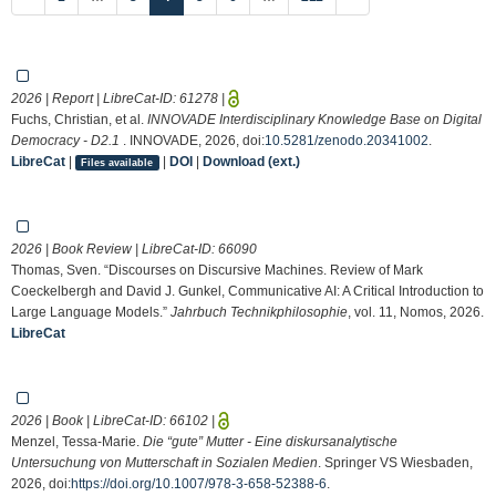
2026 | Report | LibreCat-ID:
61278
|
Fuchs, Christian, et al.
INNOVADE Interdisciplinary Knowledge Base on Digital
Democracy - D2.1
. INNOVADE, 2026, doi:
10.5281/zenodo.20341002
.
LibreCat
|
|
DOI
|
Download (ext.)
Files available
2026 | Book Review | LibreCat-ID:
66090
Thomas, Sven. “Discourses on Discursive Machines. Review of Mark
Coeckelbergh and David J. Gunkel, Communicative AI: A Critical Introduction to
Large Language Models.”
Jahrbuch Technikphilosophie
, vol. 11, Nomos, 2026.
LibreCat
2026 | Book | LibreCat-ID:
66102
|
Menzel, Tessa-Marie.
Die “gute” Mutter - Eine diskursanalytische
Untersuchung von Mutterschaft in Sozialen Medien
. Springer VS Wiesbaden,
2026, doi:
https://doi.org/10.1007/978-3-658-52388-6
.