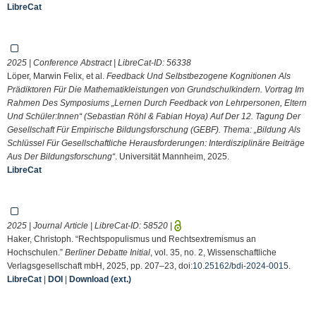
LibreCat
2025 | Conference Abstract | LibreCat-ID:
56338
Löper, Marwin Felix, et al.
Feedback Und Selbstbezogene Kognitionen Als
Prädiktoren Für Die Mathematikleistungen von Grundschulkindern. Vortrag Im
Rahmen Des Symposiums „Lernen Durch Feedback von Lehrpersonen, Eltern
Und Schüler:Innen“ (Sebastian Röhl & Fabian Hoya) Auf Der 12. Tagung Der
Gesellschaft Für Empirische Bildungsforschung (GEBF). Thema: „Bildung Als
Schlüssel Für Gesellschaftliche Herausforderungen: Interdisziplinäre Beiträge
Aus Der Bildungsforschung“
. Universität Mannheim, 2025.
LibreCat
2025 | Journal Article | LibreCat-ID:
58520
|
Haker, Christoph. “Rechtspopulismus und Rechtsextremismus an
Hochschulen.”
Berliner Debatte Initial
, vol. 35, no. 2, Wissenschaftliche
Verlagsgesellschaft mbH, 2025, pp. 207–23, doi:
10.25162/bdi-2024-0015
.
LibreCat
|
DOI
|
Download (ext.)