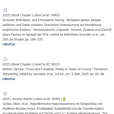
2025 | Book Chapter | LibreCat-ID:
56852
Schuster, Britt-Marie, and Christopher Georgi. “Beispiele geben, Belege
anführen und Daten erheben. Diachrone Untersuchung zur Herstellung
empirischer Evidenz.”
Germanistische Linguistik. Genese, Zustand und Zukunft
eines Faches im Spiegel der RGL
, edited by Britt-Marie Schuster et al., vol.
336, de Gruyter, pp. 189–220.
LibreCat
2025 | Book Chapter | LibreCat-ID:
58313
Mildorf, Jarmila. “Crisis and Creativity: Poetry in Times of Corona.”
Pandemic
Storytelling
, edited by Jan Alber et al., 1st ed., vol. 3, Brill, 2025, pp. 83–96.
LibreCat
2025 | Journal Article | LibreCat-ID:
58351
|
Godau, Marc, et al. “Algorithmische Hyperawareness im Songwriting von
Plattform-Musiker:innen. Postdigitale Subjektivität und die Transformation
musikkultureller Praktiken auf TikTok und Co.”
Auditive Medienkulturen. ‘The