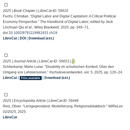
2025 | Book Chapter | LibreCat-ID:
59610
Fuchs, Christian. “Digital Labor and Digital Capitalism: A Critical Political
Economy Perspective.”
The Handbook of Digital Labor
, edited by Jack
Linchuan Qiu et al., Wiley Blackwell, 2025, pp. 349–71,
doi:
10.1002/9781119981831.ch19
.
LibreCat
|
DOI
|
Download (ext.)
2025 | Journal Article | LibreCat-ID:
59653
|
Schlierkamp, Marie Luise. “Disability im schulischen Kontext. Über den
Umgang von Lehrpersonen.”
#schuleverantworten
, vol. 5, 2025, pp. 120–24.
LibreCat
|
|
Download (ext.)
Files available
2025 | Encyclopedia Article | LibreCat-ID:
59446
Reis, Oliver. “Lerngegenstand, Modellierung, Religionsdidaktisch.”
WiReLex
02/2025
, 2025.
LibreCat