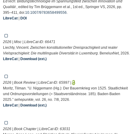
EdTech: Bildungstechnologie im Spannungsfeld zwischen Innovation und
Qualität
, edited by Tim Brüggemann et al., 1st ed., Springer VS, 2026, pp.
395–411, doi:
10.1007/9783658499556
.
LibreCat
|
DOI
2026 | Misc | LibreCat-ID:
66471
Liechty, Vincent.
Zwischen konstitutioneller Dreisprachigkeit und realer
Vielsprachigkeit: Die multilinguale Diversität in Luxemburg
. BeneluxNet, 2026.
LibreCat
|
Download (ext.)
2026 | Book Review | LibreCat-ID:
65997
|
Moritz, Tilman. “U. Niggemann (Hg.): Der Bauernkrieg von 1525. Staatlichkeit
und Ordnungsvorstellungen (= Staatsverständnisse. 185). Baden-Baden
2025.”
sehepunkte
, vol. 26, no. 7/8, 2026.
LibreCat
|
Download (ext.)
2026 | Book Chapter | LibreCat-ID:
63031