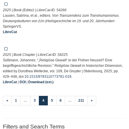
2025 | Book (Editor) | LibreCat-ID:
54266
Lausen, Sabrina, et al., editors.
Von Transzendenz zum Transhumanismus.
Deutungskulturen von (Un-)Heilsgeschichte im 19. und 20. Jahrhundert
.
SpringerVS.
LibreCat
2025 | Book Chapter | LibreCat-ID:
58225
Süßmann, Johannes. “„Religiöse Gewalt“ in der Frühen Neuzeit? Eine
begriffsgeschichtliche Revision.”
Religiöse Gewalt in historischer Dimension
,
edited by Dorothea Weltecke, vol. 109, De Gruyter | Oldenbourg, 2025, pp.
429–448, doi:
10.1515/9783110773781-018
.
LibreCat
|
DOI
|
Download (ext.)
(current)
«
1
…
3
4
5
6
…
211
»
Filters and Search Terms