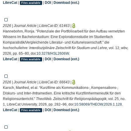
LibreCat
|
|
DOI
|
Download (ext.)
Files available
2026 | Journal Article | LibreCat-ID:
61463
|
Hannebohm, Ronja. “Potenziale der Portfolioarbeit für den Aufbau vernetzten
Wissens im Bachelorstudium: Eine Explorationsstudie im Studienfach
Komparatistik/Vergleichende Literatur- und Kulturwissenschaft.”
die
hochschullehre: Interdisziplinäre Zeitschrift für Studium und Lehre
, vol. 12, wbv,
2026, pp. 65–80, doi:
10.3278/HSL2606W
.
LibreCat
|
|
DOI
|
Download (ext.)
Files available
2026 | Journal Article | LibreCat-ID:
66643
|
Karsch, Manfred, et al. “Kurzfilme als Kommunikations-, Kompensations-,
Diskurs- und Inter-/Intramedien. Eine kritische Kurzfilmhermeneutik für den
Religionsunterricht.”
TheoWeb. Zeitschrift für Religionspädagogik
, vol. 25, no.
1, LibreCat University, 2026, pp. 282–96, doi:
10.58069/THEOW.2026.1.128
.
LibreCat
|
|
DOI
|
Download (ext.)
Files available