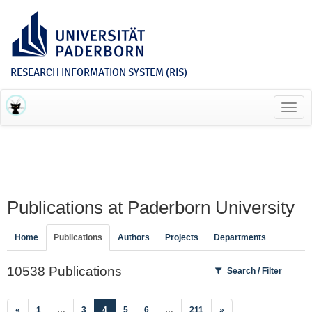
RESEARCH INFORMATION SYSTEM (RIS)
Toggl
navig
Publications at Paderborn University
Home
Publications
Authors
Projects
Departments
10538 Publications
Search / Filter
(current)
«
1
…
3
4
5
6
…
211
»