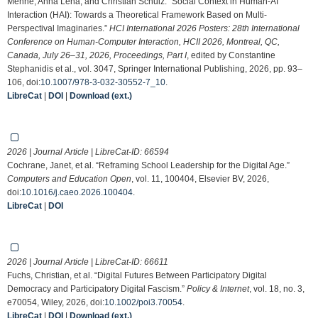
Menne, Anna Lena, and Christian Schulz. “Social Context in Human-AI
Interaction (HAI): Towards a Theoretical Framework Based on Multi-
Perspectival Imaginaries.”
HCI International 2026 Posters: 28th International
Conference on Human-Computer Interaction, HCII 2026, Montreal, QC,
Canada, July 26–31, 2026, Proceedings, Part I
, edited by Constantine
Stephanidis et al., vol. 3047, Springer International Publishing, 2026, pp. 93–
106, doi:
10.1007/978-3-032-30552-7_10
.
LibreCat
|
DOI
|
Download (ext.)
2026 | Journal Article | LibreCat-ID:
66594
Cochrane, Janet, et al. “Reframing School Leadership for the Digital Age.”
Computers and Education Open
, vol. 11, 100404, Elsevier BV, 2026,
doi:
10.1016/j.caeo.2026.100404
.
LibreCat
|
DOI
2026 | Journal Article | LibreCat-ID:
66611
Fuchs, Christian, et al. “Digital Futures Between Participatory Digital
Democracy and Participatory Digital Fascism.”
Policy & Internet
, vol. 18, no. 3,
e70054, Wiley, 2026, doi:
10.1002/poi3.70054
.
LibreCat
|
DOI
|
Download (ext.)