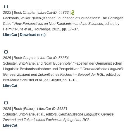
2025 | Book Chapter | LibreCat-ID:
44862
|
Peckhaus, Volker. “(Neo-)Kantian Foundation of Foundations: The Göttingen
Case.”
New Perspectives on Neo-Kantianism and the Sciences
, edited by
Helmut Pulte et al., Routledge, 2025, pp. 17–37.
LibreCat
|
Download (ext.)
2025 | Book Chapter | LibreCat-ID:
56854
Schuster, Britt-Marie, and Noah Bubenhofer. “Facetten der Germanistischen
Linguistik: Bestandsaufnahme und Perspektiven.”
Germanistische Linguistik.
Genese, Zustand und Zukunft eines Faches im Spiegel der RGL
, edited by
Britt-Marie Schuster et al., de Gruyter, pp. 1–18.
LibreCat
2025 | Book (Editor) | LibreCat-ID:
56851
Schuster, Britt-Marie, et al., editors.
Germanistische Linguistik. Genese,
Zustand und Zukunft eines Faches im Spiegel der RGL
.
LibreCat