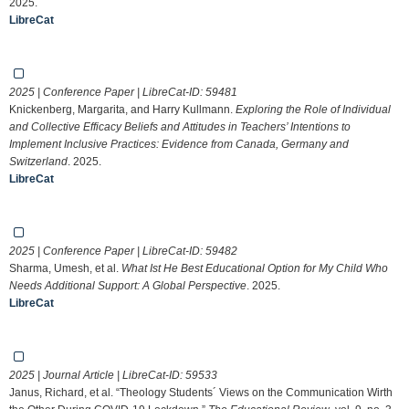
2025.
LibreCat
2025 | Conference Paper | LibreCat-ID:
59481
Knickenberg, Margarita, and Harry Kullmann.
Exploring the Role of Individual
and Collective Efficacy Beliefs and Attitudes in Teachers’ Intentions to
Implement Inclusive Practices: Evidence from Canada, Germany and
Switzerland
. 2025.
LibreCat
2025 | Conference Paper | LibreCat-ID:
59482
Sharma, Umesh, et al.
What Ist He Best Educational Option for My Child Who
Needs Additional Support: A Global Perspective
. 2025.
LibreCat
2025 | Journal Article | LibreCat-ID:
59533
Janus, Richard, et al. “Theology Students´ Views on the Communication Wirth