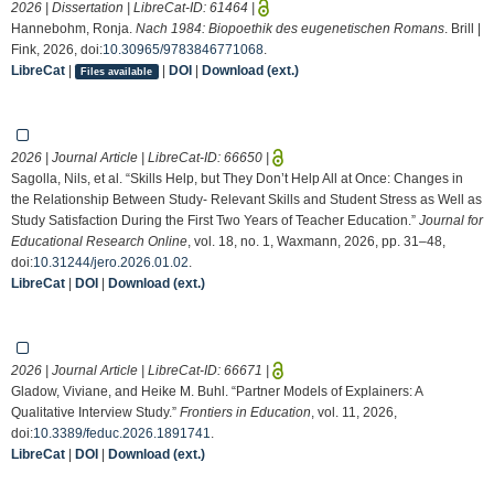
2026 | Dissertation | LibreCat-ID:
61464
|
Hannebohm, Ronja.
Nach 1984: Biopoethik des eugenetischen Romans
. Brill |
Fink, 2026, doi:
10.30965/9783846771068
.
LibreCat
|
|
DOI
|
Download (ext.)
Files available
2026 | Journal Article | LibreCat-ID:
66650
|
Sagolla, Nils, et al. “Skills Help, but They Don’t Help All at Once: Changes in
the Relationship Between Study- Relevant Skills and Student Stress as Well as
Study Satisfaction During the First Two Years of Teacher Education.”
Journal for
Educational Research Online
, vol. 18, no. 1, Waxmann, 2026, pp. 31–48,
doi:
10.31244/jero.2026.01.02
.
LibreCat
|
DOI
|
Download (ext.)
2026 | Journal Article | LibreCat-ID:
66671
|
Gladow, Viviane, and Heike M. Buhl. “Partner Models of Explainers: A
Qualitative Interview Study.”
Frontiers in Education
, vol. 11, 2026,
doi:
10.3389/feduc.2026.1891741
.
LibreCat
|
DOI
|
Download (ext.)