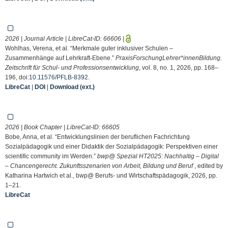
2026 | Journal Article | LibreCat-ID:
66606
|
Wohlhas, Verena, et al. “Merkmale guter inklusiver Schulen –
Zusammenhänge auf Lehrkraft-Ebene.”
PraxisForschungLehrer*innenBildung.
Zeitschrift für Schul- und Professionsentwicklung
, vol. 8, no. 1, 2026, pp. 168–
196, doi:
10.11576/PFLB-8392
.
LibreCat
|
DOI
|
Download (ext.)
2026 | Book Chapter | LibreCat-ID:
66605
Bobe, Anna, et al. “Entwicklungslinien der beruflichen Fachrichtung
Sozialpädagogik und einer Didaktik der Sozialpädagogik: Perspektiven einer
scientific community im Werden.”
bwp@ Spezial HT2025: Nachhaltig – Digital
– Chancen­gerecht. Zukunftsszenarien von Arbeit, Bildung und Beruf
, edited by
Katharina Hartwich et al., bwp@ Berufs- und Wirtschaftspädagogik, 2026, pp.
1–21.
LibreCat