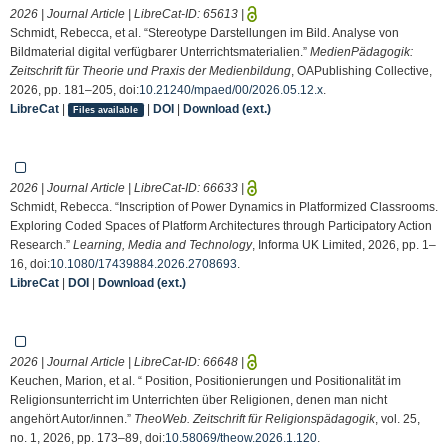
2026 | Journal Article | LibreCat-ID:
65613
|
Schmidt, Rebecca, et al. “Stereotype Darstellungen im Bild. Analyse von
Bildmaterial digital verfügbarer Unterrichtsmaterialien.”
MedienPädagogik:
Zeitschrift für Theorie und Praxis der Medienbildung
, OAPublishing Collective,
2026, pp. 181–205, doi:
10.21240/mpaed/00/2026.05.12.x
.
LibreCat
|
|
DOI
|
Download (ext.)
Files available
2026 | Journal Article | LibreCat-ID:
66633
|
Schmidt, Rebecca. “Inscription of Power Dynamics in Platformized Classrooms.
Exploring Coded Spaces of Platform Architectures through Participatory Action
Research.”
Learning, Media and Technology
, Informa UK Limited, 2026, pp. 1–
16, doi:
10.1080/17439884.2026.2708693
.
LibreCat
|
DOI
|
Download (ext.)
2026 | Journal Article | LibreCat-ID:
66648
|
Keuchen, Marion, et al. “ Position, Positionierungen und Positionalität im
Religionsunterricht im Unterrichten über Religionen, denen man nicht
angehört Autor/innen.”
TheoWeb. Zeitschrift für Religionspädagogik
, vol. 25,
no. 1, 2026, pp. 173–89, doi:
10.58069/theow.2026.1.120
.