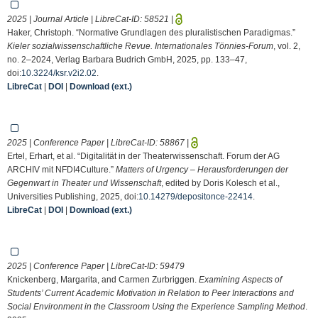
2025 | Journal Article | LibreCat-ID:
58521
|
Haker, Christoph. “Normative Grundlagen des pluralistischen Paradigmas.”
Kieler sozialwissenschaftliche Revue. Internationales Tönnies-Forum
, vol. 2,
no. 2–2024, Verlag Barbara Budrich GmbH, 2025, pp. 133–47,
doi:
10.3224/ksr.v2i2.02
.
LibreCat
|
DOI
|
Download (ext.)
2025 | Conference Paper | LibreCat-ID:
58867
|
Ertel, Erhart, et al. “Digitalität in der Theaterwissenschaft. Forum der AG
ARCHIV mit NFDI4Culture.”
Matters of Urgency – Herausforderungen der
Gegenwart in Theater und Wissenschaft
, edited by Doris Kolesch et al.,
Universities Publishing, 2025, doi:
10.14279/depositonce-22414
.
LibreCat
|
DOI
|
Download (ext.)
2025 | Conference Paper | LibreCat-ID:
59479
Knickenberg, Margarita, and Carmen Zurbriggen.
Examining Aspects of
Students’ Current Academic Motivation in Relation to Peer Interactions and
Social Environment in the Classroom Using the Experience Sampling Method
.