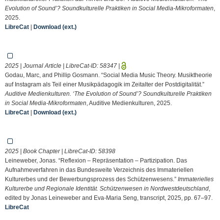
Evolution of Sound’? Soundkulturelle Praktiken in Social Media-Mikroformaten
,
2025.
LibreCat
|
Download (ext.)
2025 | Journal Article | LibreCat-ID:
58347
|
Godau, Marc, and Phillip Gosmann. “Social Media Music Theory. Musiktheorie
auf Instagram als Teil einer Musikpädagogik im Zeitalter der Postdigitalität.”
Auditive Medienkulturen. ‘The Evolution of Sound’? Soundkulturelle Praktiken
in Social Media-Mikroformaten
, Auditive Medienkulturen, 2025.
LibreCat
|
Download (ext.)
2025 | Book Chapter | LibreCat-ID:
58398
Leineweber, Jonas. “Reflexion – Repräsentation – Partizipation. Das
Aufnahmeverfahren in das Bundesweite Verzeichnis des Immateriellen
Kulturerbes und der Bewerbungsprozess des Schützenwesens.”
Immaterielles
Kulturerbe und Regionale Identität. Schützenwesen in Nordwestdeutschland
,
edited by Jonas Leineweber and Eva-Maria Seng, transcript, 2025, pp. 67–97.
LibreCat