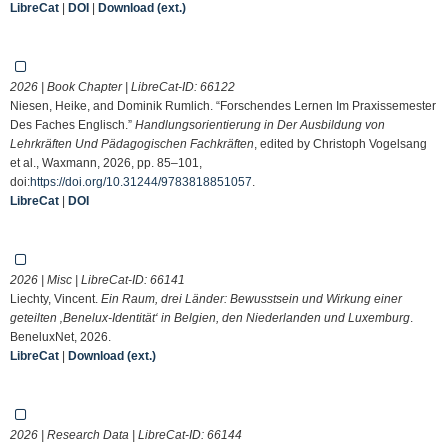
LibreCat
|
DOI
|
Download (ext.)
2026 | Book Chapter | LibreCat-ID:
66122
Niesen, Heike, and Dominik Rumlich. “Forschendes Lernen Im Praxissemester
Des Faches Englisch.”
Handlungsorientierung in Der Ausbildung von
Lehrkräften Und Pädagogischen Fachkräften
, edited by Christoph Vogelsang
et al., Waxmann, 2026, pp. 85–101,
doi:
https://doi.org/10.31244/9783818851057
.
LibreCat
|
DOI
2026 | Misc | LibreCat-ID:
66141
Liechty, Vincent.
Ein Raum, drei Länder: Bewusstsein und Wirkung einer
geteilten ‚Benelux-Identität‘ in Belgien, den Niederlanden und Luxemburg
.
BeneluxNet, 2026.
LibreCat
|
Download (ext.)
2026 | Research Data | LibreCat-ID:
66144