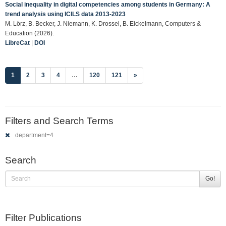
Social inequality in digital competencies among students in Germany: A
trend analysis using ICILS data 2013-2023
M. Lörz, B. Becker, J. Niemann, K. Drossel, B. Eickelmann, Computers &
Education (2026).
LibreCat
|
DOI
(current)
1
2
3
4
…
120
121
»
Filters and Search Terms
department=4
Search
Go!
Filter Publications