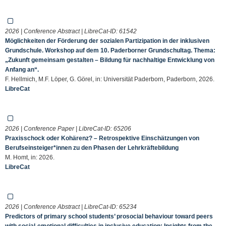
2026 | Conference Abstract | LibreCat-ID:
61542
Möglichkeiten der Förderung der sozialen Partizipation in der inklusiven
Grundschule. Workshop auf dem 10. Paderborner Grundschultag. Thema:
„Zu­kunft ge­mein­sam ge­stal­ten – Bildung für nach­hal­ti­ge Ent­wick­lung von
An­fang an“.
F. Hellmich, M.F. Löper, G. Görel, in: Universität Paderborn, Paderborn, 2026.
LibreCat
2026 | Conference Paper | LibreCat-ID:
65206
Praxisschock oder Kohärenz? – Retrospektive Einschätzungen von
Berufseinsteiger*innen zu den Phasen der Lehrkräftebildung
M. Homt, in: 2026.
LibreCat
2026 | Conference Abstract | LibreCat-ID:
65234
Predictors of primary school students’ prosocial behaviour toward peers
with social-emotional difficulties in inclusive education: Insights from the