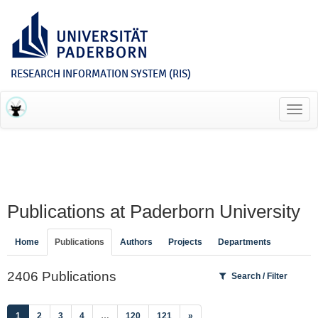
RESEARCH INFORMATION SYSTEM (RIS)
Toggl
navig
Publications at Paderborn University
Home
Publications
Authors
Projects
Departments
2406 Publications
Search / Filter
(current)
1
2
3
4
…
120
121
»