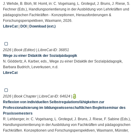
J. Wehde, B. Bloh, M. Homt, in: C. Vogelsang, L. Grotegut, J. Bruns, J. Riese, S.
Fechner (Eds.), Handlungsorientierung in der Ausbildung von Lehrkräften und
pädagogischen Fachkräften - Konzeptionen, Herausforderungen &
Forschungsperspektiven, Waxmann, 2026.
LibreCat
|
DOI
|
Download (ext.)
2026 | Book (Editor) | LibreCat-ID:
36851
Wege zu einer Didaktik der Sozialpädagogik
N. Göddertz, A. Karber, eds., Wege zu einer Didaktik der Sozialpädagogik,
Barbara Budrich, Leverkusen, n.d.
LibreCat
2026 | Book Chapter | LibreCat-ID:
64624
|
Reflexion von individuellen Selbstregulationsfähigkeiten zur
Professionalisierung im bildungswissenschaftlichen Begleitseminar des
Praxissemesters
R. Lehberger, in: C. Vogelsang, L. Grotegut, J. Bruns, J. Riese, F. Sabine (Eds.),
Handlungsorientierung in der Ausbildung von Fachkräften und pädagogischen
Fachkräften. Konzeptionen und Forschungsperspektiven, Waxmann, Münster,