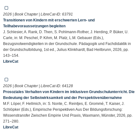
2026 | Book Chapter | LibreCat-ID:
63791
Transitionen von Kindern mit erschwerten Lern- und
Teilhabevoraussetzungen begleiten
J. Schlesier, A. Rank, D. Then, S. Pohlmann-Rother, J. Herding, P. Büker, U.
Carle, in: M. Peschel, P. Kihm, M. Platz, L.M. Gebauer (Eds.),
Bezugsnotwendigkeiten in der Grundschule. Pädagogik und Fachdidaktik in
der Grundschulbildung, 1st ed., Julius Klinkhardt, Bad Heilbrunn, 2026, pp.
143–154.
LibreCat
2026 | Book Chapter | LibreCat-ID:
64128
Prosoziales Verhalten von Kindern im inklusiven Grundschulunterricht. Die
Bedeutung der Selbstwirksamkeit und der Perspektivenübernahme
M.F. Löper, F. Hellmich, in: S. Nonte, C. Reintjes, E. Grommé, T. Kaiser, J.
Schlöpker (Eds.), Empirische Perspektiven Aus Der Bildungsforschung:
Wissenstransfer Zwischen Empirie Und Praxis, Waxmann, Münster, 2026, pp.
271–280.
LibreCat