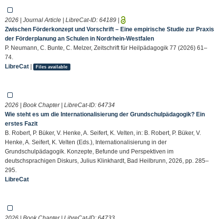
2026 | Journal Article | LibreCat-ID:
64189
|
Zwischen Förderkonzept und Vorschrift – Eine empirische Studie zur Praxis
der Förderplanung an Schulen in Nordrhein-Westfalen
P. Neumann, C. Bunte, C. Melzer, Zeitschrift für Heilpädagogik 77 (2026) 61–
74.
LibreCat
|
Files available
2026 | Book Chapter | LibreCat-ID:
64734
Wie steht es um die Internationalisierung der Grundschulpädagogik? Ein
erstes Fazit
B. Robert, P. Büker, V. Henke, A. Seifert, K. Velten, in: B. Robert, P. Büker, V.
Henke, A. Seifert, K. Velten (Eds.), Internationalisierung in der
Grundschulpädagogik. Konzepte, Befunde und Perspektiven im
deutschsprachigen Diskurs, Julius Klinkhardt, Bad Heilbrunn, 2026, pp. 285–
295.
LibreCat
2026 | Book Chapter | LibreCat-ID:
64733