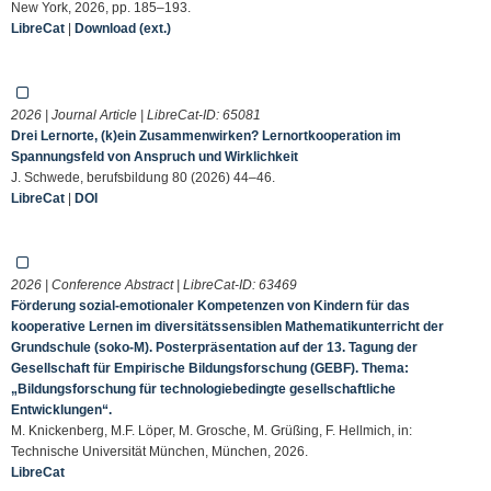
New York, 2026, pp. 185–193.
LibreCat
|
Download (ext.)
2026 | Journal Article | LibreCat-ID:
65081
Drei Lernorte, (k)ein Zusammenwirken? Lernortkooperation im
Spannungsfeld von Anspruch und Wirklichkeit
J. Schwede, berufsbildung 80 (2026) 44–46.
LibreCat
|
DOI
2026 | Conference Abstract | LibreCat-ID:
63469
Förderung sozial-emotionaler Kompetenzen von Kindern für das
kooperative Lernen im diversitätssensiblen Mathematikunterricht der
Grundschule (soko-M). Posterpräsentation auf der 13. Tagung der
Gesellschaft für Empirische Bildungsforschung (GEBF). Thema:
„Bildungsforschung für technologiebedingte gesellschaftliche
Entwicklungen“.
M. Knickenberg, M.F. Löper, M. Grosche, M. Grüßing, F. Hellmich, in:
Technische Universität München, München, 2026.
LibreCat