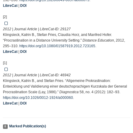
192–208.
https://doi.org/10.1026/0049-8637/a000073
.
LibreCat
|
DOI
[2]
2012 | Journal Article | LibreCat-ID:
29127
Klingsieck, Katrin B., Stefan Fries, Claudia Horz, and Manfred Hofer.
“Procrastination in a Distance University Setting.”
Distance Education
, 2012,
295–310.
https://doi.org/10.1080/01587919.2012.723165
.
LibreCat
|
DOI
[1]
2012 | Journal Article | LibreCat-ID:
46942
Klingsieck, Katrin B., and Stefan Fries. “Allgemeine Prokrastination:
Entwicklung und Validierung einer deutschsprachigen Kurzskala der General
Procrastination Scale (Lay, 1986).”
Diagnostica
58, no. 4 (2012): 182–93.
https://doi.org/10.1026/0012-1924/a000060
.
LibreCat
|
DOI
Marked Publication(s)
0