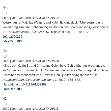
[44]
2020 | Journal Article | LibreCat-ID:
29112
Wetzel, Änne, Matthias Weigelt, and Katrin B. Klingsieck. “Übersetzung und
Validierung einer deutschsprachigen Version des Sport Emotion Questionnaire
(SEQ).”
Diagnostica
, 2020, 246–57.
https://doi.org/10.1026/0012-
1924/a000255
.
LibreCat
|
DOI
[43]
2020 | Journal Article | LibreCat-ID:
29109
Klingsieck, Katrin B., and Christiane Golombek. “Schreibherausforderungen:
Ins Schreiben Kommen Und Im Schreiben Bleiben –Die Selbstregulation Beim
Schreiben Wissenschaftlicher Texte in Den Qualifizierungsphasen.”
HLZ –
Herausforderung Lehrer*innenbildung
3 (2020): 655–672.
https://doi.org/10.4119/HLZ-2499
.
LibreCat
|
DOI
[42]
2020 | Journal Article | LibreCat-ID:
29111