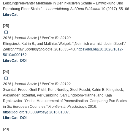
Leistungsrelevanter Merkmale in Der Inklusiven Schule – Entwicklung Und
Erprobung Einer Skala.” .
. Lehrerbildung Auf Dem Prüfstand
10 (2017): 55–66.
LibreCat
[25]
2016 | Journal Article | LibreCat-ID:
29120
Klingsieck, Katrin B., and Matthias Weigelt. “„Nein, ich war nicht beim Sport“.”
Zeitschrift für Sportpsychologie
, 2016, 35–43.
https://doi.org/10.1026/1612-
5010/a000162
.
LibreCat
|
DOI
[24]
2016 | Journal Article | LibreCat-ID:
29122
Svartdal, Frode, Gerit Pfuhl, Kent Nordby, Gioel Foschi, Katrin B. Klingsieck,
Alexander Rozental, Per Carlbring, Sari Lindblom-Ylänne, and Kaja
Rębkowska. “On the Measurement of Procrastination: Comparing Two Scales
in Six European Countries.”
Frontiers in Psychology
, 2016.
https://doi.org/10.3389/fpsyg.2016.01307
.
LibreCat
|
DOI
[23]