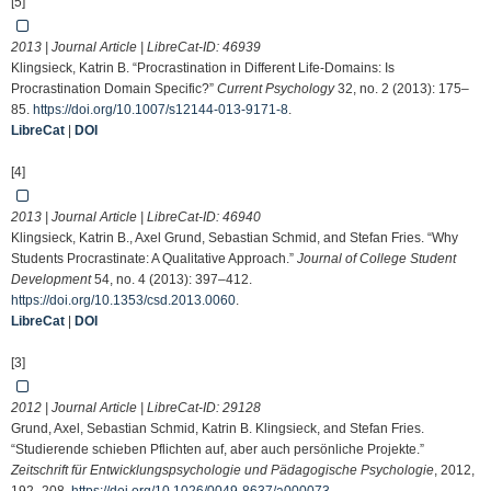
[5]
2013 | Journal Article | LibreCat-ID:
46939
Klingsieck, Katrin B. “Procrastination in Different Life-Domains: Is
Procrastination Domain Specific?”
Current Psychology
32, no. 2 (2013): 175–
85.
https://doi.org/10.1007/s12144-013-9171-8
.
LibreCat
|
DOI
[4]
2013 | Journal Article | LibreCat-ID:
46940
Klingsieck, Katrin B., Axel Grund, Sebastian Schmid, and Stefan Fries. “Why
Students Procrastinate: A Qualitative Approach.”
Journal of College Student
Development
54, no. 4 (2013): 397–412.
https://doi.org/10.1353/csd.2013.0060
.
LibreCat
|
DOI
[3]
2012 | Journal Article | LibreCat-ID:
29128
Grund, Axel, Sebastian Schmid, Katrin B. Klingsieck, and Stefan Fries.
“Studierende schieben Pflichten auf, aber auch persönliche Projekte.”
Zeitschrift für Entwicklungspsychologie und Pädagogische Psychologie
, 2012,