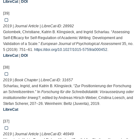
LibreCat
|
DOI
[39]
2019 | Journal Article | LibreCat-ID:
28992
Golombek, Christiane, Katrin B. Klingsieck, and Ingrid Scharlau. “Assessing
Self-Efficacy for Self-Regulation of Academic Writing: Development and
Validation of a Scale.”
European Journal of Psychological Assessment
35, no.
5 (2019): 751–61.
https://doi.org/10.1027/1015-5759/a000452
.
LibreCat
|
DOI
[38]
2019 | Book Chapter | LibreCat-ID:
31657
Scharlau, Ingrid, and Katrin B. Klingsieck. “Zur Positionierung der Forschung
an Schreibzentren.” In
Forschung für die Schreibdidaktik: Voraussetzung oder
institutioneller Irrweg?
, edited by Andreas Hirsch-Weber, Cristina Loesch, and
Stefan Scherer, 207–26. Weinheim: Beltz (Juventa), 2019.
LibreCat
[37]
2019 | Journal Article | LibreCat-ID:
46949