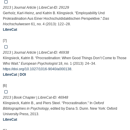
2013 | Journal Article | LibreCat-ID:
29129
Gerholz, Karl-Heinz, and Katrin B. Klingsieck. “Employability Und
Prokrastination Aus Einer Hochschuldidaktischen Perspektive.”
Das
Hochschulwesen
61, no. 4 (2013): 122–28.
LibreCat
[7]
2013 | Journal Article | LibreCat-ID:
46938
Klingsieck, Katrin B. “Procrastination: When Good Things Don’t Come to Those
Who Wait.”
European Psychologist
18, no. 1 (2013): 24–34.
https://doi.org/10.1027/1016-9040/a000138
.
LibreCat
|
DOI
[6]
2013 | Book Chapter | LibreCat-ID:
46948
Klingsieck, Katrin B., and Piers Steel. “Procrastination.” In
Oxford
Bibliographies in Psychology
, edited by Dana S. Dunn. New York: Oxford
University Press, 2013.
LibreCat