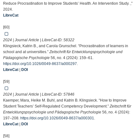
Reduce Procrastination to Improve Students’ Health. An Intervention Study. ,”
2024.
LibreCat
[60]
2024 | Journal Article | LibreCat-ID:
58322
Klingsieck, Katrin B., and Carola Grunschel. “Procrastination of learners in
school and at universities.”
Zeitschrift für Entwicklungspsychologie und
Pädagogische Psychologie
56, no. 4 (2024): 159–61.
https://doi.org/10.1026/0049-8637/a000297
.
LibreCat
|
DOI
[59]
2024 | Journal Article | LibreCat-ID:
57846
Kaemper, Mara, Heike M. Buhl, and Katrin B. Klingsieck. “How to Improve
Student Teachers’ Self-Regulated Competency Development.”
Zeitschrift für
Entwicklungspsychologie und Pädagogische Psychologie
56, no. 4 (2024):
197–208.
https://doi.org/10.1026/0049-8637/a000301
.
LibreCat
|
DOI
[58]