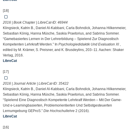
[18]
2016 | Book Chapter | LibreCat-ID:
46944
Klingsieck, Katrin B., Daniel Al-Kabbani, Carla Bohndick, Johanna Hilkenmeier,
Sebastian König, Hanna Müsche, Saskia Praetorius, and Sabrina Sommer.
“Gamebasiertes Lernen in Der Lehrerbildung – Spielend Zur Diagnostisch
Kompetenten Lehrkraft Werden.” In
Psychologiedidaktik Und Evaluation XI
,
edited by M. Krämer, S. Preisner, and K. Brusdeylins, 203–11. Aachen: Shaker
Verlag, 2016.
LibreCat
[17]
2016 | Journal Article | LibreCat-ID:
35422
Klingsieck, Katrin B., Daniel Al-Kabbani, Carla Bohndick, Johanna Hilkenmeier,
Sebastian König, Hanna Müsche, Saskia Praetorius, and Sabrina Sommer.
“Spielend Eine Diagnostisch Kompetente Lehrkraft Werden – Mit Der Game-
Und e-Learningbasierten, Problemorientierten Und Selbstgesteuerten
Lernumgebung GEProS.”
Die Hochschullehre
2 (2016).
LibreCat
[16]