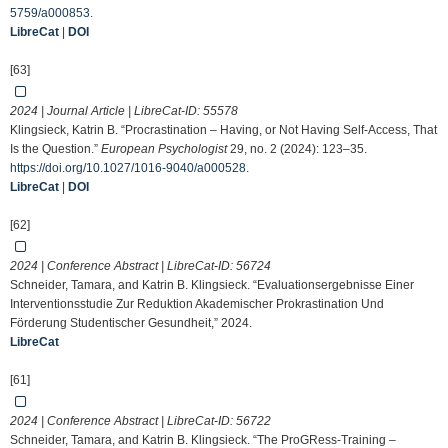
5759/a000853
.
LibreCat
|
DOI
[63]
2024 | Journal Article | LibreCat-ID:
55578
Klingsieck, Katrin B. “Procrastination – Having, or Not Having Self-Access, That
Is the Question.”
European Psychologist
29, no. 2 (2024): 123–35.
https://doi.org/10.1027/1016-9040/a000528
.
LibreCat
|
DOI
[62]
2024 | Conference Abstract | LibreCat-ID:
56724
Schneider, Tamara, and Katrin B. Klingsieck. “Evaluationsergebnisse Einer
Interventionsstudie Zur Reduktion Akademischer Prokrastination Und
Förderung Studentischer Gesundheit,” 2024.
LibreCat
[61]
2024 | Conference Abstract | LibreCat-ID:
56722
Schneider, Tamara, and Katrin B. Klingsieck. “The ProGRess-Training –