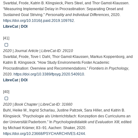
Svartdal, Frode, Katrin B. Klingsieck, Piers Steel, and Thor Gamst-Klaussen.
“Measuring Implemental Delay in Procrastination: Separating Onset and
Sustained Goal Striving.”
Personality and Individual Differences
, 2020.
https://doi.org/10.1016/j.paid.2019.109762
.
LibreCat
|
DOI
[41]
2020 | Journal Article | LibreCat-ID:
29110
Svartdal, Frode, Tove I. Dahl, Thor Gamst-Klaussen, Markus Koppenborg, and
Katrin B. Klingsieck. “How Study Environments Foster Academic
Procrastination: Overview and Recommendations.”
Frontiers in Psychology
,
2020.
https://doi.org/10.3389/fpsyg.2020.540910
.
LibreCat
|
DOI
[40]
2020 | Book Chapter | LibreCat-ID:
31660
Buhl, Heike M., Ingrid Scharlau, Justine Patrzek, Sara Hiller, and Katrin B.
Klingsieck. “Psychologie als Unterrichtsfach: Konzeption des Curriculums an
der Universität Paderborn.” In
Psychologiedidaktik und Evaluation XIII
, edited
by Michael Krämer, 83–91. Aachen: Shaker, 2020.
https://doi.org/10.23668/PSYCHARCHIVES.4244
.