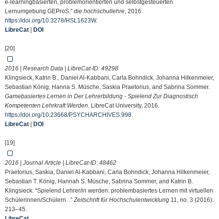
e-learningbasierten, problemorientierten und selbstgesteuerten
Lernumgebung GEProS.”
die hochschullehre
, 2016.
https://doi.org/10.3278/HSL1623W
.
LibreCat
|
DOI
[20]
2016 | Research Data | LibreCat-ID:
49298
Klingsieck, Katrin B., Daniel Al-Kabbani, Carla Bohndick, Johanna Hilkenmeier,
Sebastian König, Hanna S. Müsche, Saskia Praetorius, and Sabrina Sommer.
Gamebasiertes Lernen in Der Lehrerbildung - Spielend Zur Diagnostisch
Kompetenten Lehrkraft Werden
. LibreCat University, 2016.
https://doi.org/10.23668/PSYCHARCHIVES.998
.
LibreCat
|
DOI
[19]
2016 | Journal Article | LibreCat-ID:
48462
Praetorius, Saskia, Daniel Al-Kabbani, Carla Bohndick, Johanna Hilkenmeier,
Sebastian T. König, Hannah S. Müsche, Sabrina Sommer, and Katrin B.
Klingsieck. “Spielend Lehrer/in werden: problembasiertes Lernen mit virtuellen
Schülerinnen/Schülern. .”
Zeitschrift für Hochschulentwicklung
11, no. 3 (2016):
213–45.
LibreCat