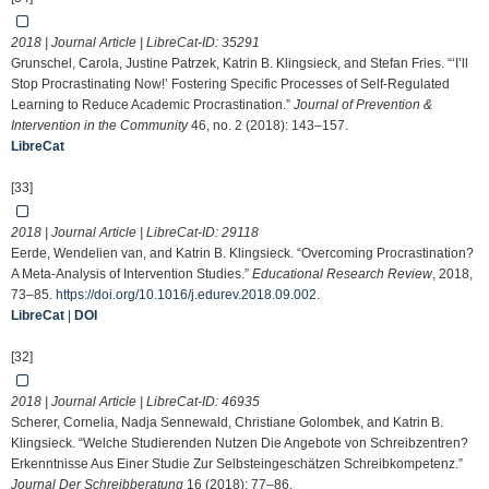
2018 | Journal Article | LibreCat-ID:
35291
Grunschel, Carola, Justine Patrzek, Katrin B. Klingsieck, and Stefan Fries. “‘I’ll
Stop Procrastinating Now!’ Fostering Specific Processes of Self-Regulated
Learning to Reduce Academic Procrastination.”
Journal of Prevention &
Intervention in the Community
46, no. 2 (2018): 143–157.
LibreCat
[33]
2018 | Journal Article | LibreCat-ID:
29118
Eerde, Wendelien van, and Katrin B. Klingsieck. “Overcoming Procrastination?
A Meta-Analysis of Intervention Studies.”
Educational Research Review
, 2018,
73–85.
https://doi.org/10.1016/j.edurev.2018.09.002
.
LibreCat
|
DOI
[32]
2018 | Journal Article | LibreCat-ID:
46935
Scherer, Cornelia, Nadja Sennewald, Christiane Golombek, and Katrin B.
Klingsieck. “Welche Studierenden Nutzen Die Angebote von Schreibzentren?
Erkenntnisse Aus Einer Studie Zur Selbsteingeschätzen Schreibkompetenz.”
Journal Der Schreibberatung
16 (2018): 77–86.