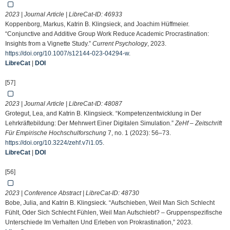
2023 | Journal Article | LibreCat-ID:
46933
Koppenborg, Markus, Katrin B. Klingsieck, and Joachim Hüffmeier.
“Conjunctive and Additive Group Work Reduce Academic Procrastination:
Insights from a Vignette Study.”
Current Psychology
, 2023.
https://doi.org/10.1007/s12144-023-04294-w
.
LibreCat
|
DOI
[57]
2023 | Journal Article | LibreCat-ID:
48087
Grotegut, Lea, and Katrin B. Klingsieck. “Kompetenzentwicklung in Der
Lehrkräftebildung: Der Mehrwert Einer Digitalen Simulation.”
ZeHf – Zeitschrift
Für Empirische Hochschulforschung
7, no. 1 (2023): 56–73.
https://doi.org/10.3224/zehf.v7i1.05
.
LibreCat
|
DOI
[56]
2023 | Conference Abstract | LibreCat-ID:
48730
Bobe, Julia, and Katrin B. Klingsieck. “Aufschieben, Weil Man Sich Schlecht
Fühlt, Oder Sich Schlecht Fühlen, Weil Man Aufschiebt? – Gruppenspezifische
Unterschiede Im Verhalten Und Erleben von Prokrastination,” 2023.