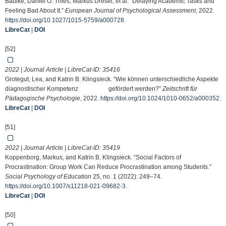
Bäulke, Daniel O. Thies, Markus Dresel, et al. “Delaying Academic Tasks and
Feeling Bad About It.”
European Journal of Psychological Assessment
, 2022.
https://doi.org/10.1027/1015-5759/a000728
.
LibreCat
|
DOI
[52]
2022 | Journal Article | LibreCat-ID:
35416
Grotegut, Lea, and Katrin B. Klingsieck. “Wie können unterschiedliche Aspekte
diagnostischer Kompetenz gefördert werden?”
Zeitschrift für
Pädagogische Psychologie
, 2022.
https://doi.org/10.1024/1010-0652/a000352
.
LibreCat
|
DOI
[51]
2022 | Journal Article | LibreCat-ID:
35419
Koppenborg, Markus, and Katrin B. Klingsieck. “Social Factors of
Procrastination: Group Work Can Reduce Procrastination among Students.”
Social Psychology of Education
25, no. 1 (2022): 249–74.
https://doi.org/10.1007/s11218-021-09682-3
.
LibreCat
|
DOI
[50]