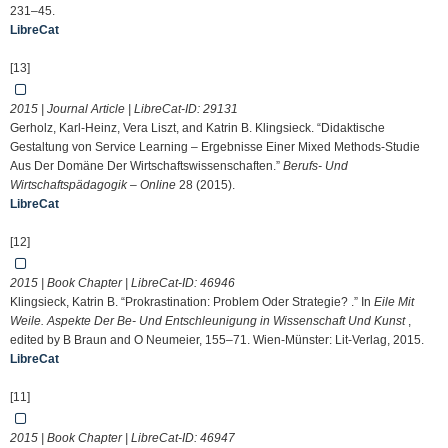
231–45.
LibreCat
[13]
2015 | Journal Article | LibreCat-ID:
29131
Gerholz, Karl-Heinz, Vera Liszt, and Katrin B. Klingsieck. “Didaktische
Gestaltung von Service Learning – Ergebnisse Einer Mixed Methods-Studie
Aus Der Domäne Der Wirtschaftswissenschaften.”
Berufs- Und
Wirtschaftspädagogik – Online
28 (2015).
LibreCat
[12]
2015 | Book Chapter | LibreCat-ID:
46946
Klingsieck, Katrin B. “Prokrastination: Problem Oder Strategie? .” In
Eile Mit
Weile. Aspekte Der Be- Und Entschleunigung in Wissenschaft Und Kunst
,
edited by B Braun and O Neumeier, 155–71. Wien-Münster: Lit-Verlag, 2015.
LibreCat
[11]
2015 | Book Chapter | LibreCat-ID:
46947