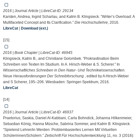
2016 | Journal Article | LibreCat-ID:
29134
Karsten, Andrea, Ingrid Scharlau, and Katrin B. Klingsieck. “Writer’s Overload: A
Multifaceted Concept and Its Clarification.”
Die Hochschullehre
, 2016.
LibreCat
|
Download (ext.)
[15]
2016 | Book Chapter | LibreCat-ID:
46945
Klingsieck, Katrin B., and Christiane Golombek. “Prokrastination Beim
Schreiben von Texten Im Studium. In A. Hirsch-Weber & S. Scherer.” In
Wissenschaftliches Schreiben in Den Natur- Und Technikwissenschaften.
Neue Herausforderungen Der Schreibforschung
, edited by A Hirsch-Weber
and S Scherer, 195–206. Wiesbaden: Springer-Spektrum, 2016.
LibreCat
[14]
2016 | Journal Article | LibreCat-ID:
46937
Praetorius, Saskia, Daniel Al-Kabbani, Carla Bohndick, Johanna Hilkenmeier,
Sebastian König, Hanna Müsche, Sabrina Sommer, and Katrin B. Klingsieck.
“Spielend Lehrer/in Werden: Problembasiertes Lernen Mit Virtuellen
Schülerinnen/Schülern.”
Zeitschrift Für Hochschulentwicklung
11, no. 3 (2016):