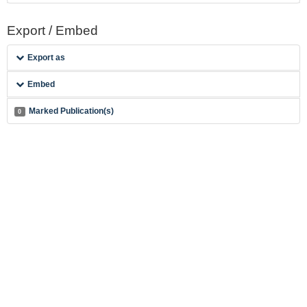
Export / Embed
Export as
Embed
Marked Publication(s)
0