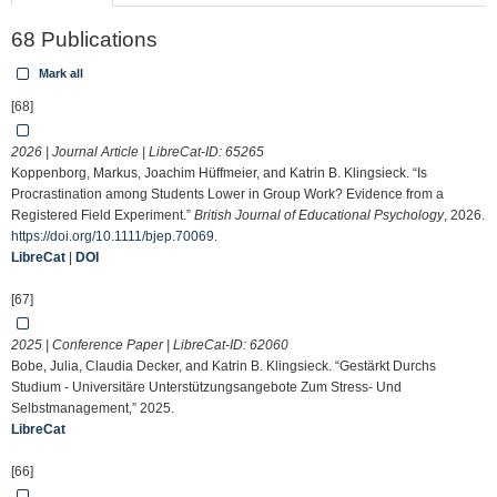
68 Publications
Mark all
[68]
2026 | Journal Article | LibreCat-ID:
65265
Koppenborg, Markus, Joachim Hüffmeier, and Katrin B. Klingsieck. “Is
Procrastination among Students Lower in Group Work? Evidence from a
Registered Field Experiment.”
British Journal of Educational Psychology
, 2026.
https://doi.org/10.1111/bjep.70069
.
LibreCat
|
DOI
[67]
2025 | Conference Paper | LibreCat-ID:
62060
Bobe, Julia, Claudia Decker, and Katrin B. Klingsieck. “Gestärkt Durchs
Studium - Universitäre Unterstützungsangebote Zum Stress- Und
Selbstmanagement,” 2025.
LibreCat
[66]