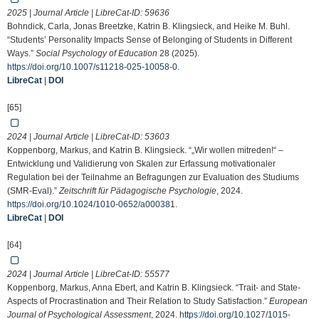
2025 | Journal Article | LibreCat-ID:
59636
Bohndick, Carla, Jonas Breetzke, Katrin B. Klingsieck, and Heike M. Buhl.
“Students’ Personality Impacts Sense of Belonging of Students in Different
Ways.”
Social Psychology of Education
28 (2025).
https://doi.org/10.1007/s11218-025-10058-0
.
LibreCat
|
DOI
[65]
2024 | Journal Article | LibreCat-ID:
53603
Koppenborg, Markus, and Katrin B. Klingsieck. “„Wir wollen mitreden!“ –
Entwicklung und Validierung von Skalen zur Erfassung motivationaler
Regulation bei der Teilnahme an Befragungen zur Evaluation des Studiums
(SMR-Eval).”
Zeitschrift für Pädagogische Psychologie
, 2024.
https://doi.org/10.1024/1010-0652/a000381
.
LibreCat
|
DOI
[64]
2024 | Journal Article | LibreCat-ID:
55577
Koppenborg, Markus, Anna Ebert, and Katrin B. Klingsieck. “Trait- and State-
Aspects of Procrastination and Their Relation to Study Satisfaction.”
European
Journal of Psychological Assessment
, 2024.
https://doi.org/10.1027/1015-