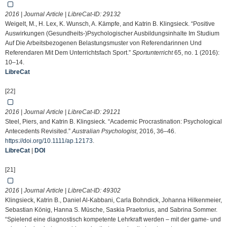
2016 | Journal Article | LibreCat-ID:
29132
Weigelt, M., H. Lex, K. Wunsch, A. Kämpfe, and Katrin B. Klingsieck. “Positive
Auswirkungen (Gesundheits-)Psychologischer Ausbildungsinhalte Im Studium
Auf Die Arbeitsbezogenen Belastungsmuster von Referendarinnen Und
Referendaren Mit Dem Unterrichtsfach Sport.”
Sportunterricht
65, no. 1 (2016):
10–14.
LibreCat
[22]
2016 | Journal Article | LibreCat-ID:
29121
Steel, Piers, and Katrin B. Klingsieck. “Academic Procrastination: Psychological
Antecedents Revisited.”
Australian Psychologist
, 2016, 36–46.
https://doi.org/10.1111/ap.12173
.
LibreCat
|
DOI
[21]
2016 | Journal Article | LibreCat-ID:
49302
Klingsieck, Katrin B., Daniel Al-Kabbani, Carla Bohndick, Johanna Hilkenmeier,
Sebastian König, Hanna S. Müsche, Saskia Praetorius, and Sabrina Sommer.
“Spielend eine diagnostisch kompetente Lehrkraft werden – mit der game- und