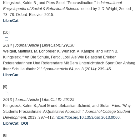
Klingsieck, Katrin B., and Piers Steel. “Procrastination.” In
International
Encyclopedia of Social & Behavioral Science
, edited by J. D. Wright, 2nd ed.,
73–78. Oxford: Elsevier, 2015.
LibreCat
[10]
2014 | Journal Article | LibreCat-ID:
29130
Weigelt, Matthias, M. Lohbreier, K. Wunsch, A. Kämpfe, and Katrin B.
Klingsieck. “‘An Die Schule, Fertig, Los!’ Als Wie Belastend Erleben
Referendarinnen Und Referendare Mit Dem Unterrichtsfach Sport Den Anfang
Ihrer Schullaufbahn?".”
Sportunterricht
64, no. 8 (2014): 239–45.
LibreCat
[9]
2013 | Journal Article | LibreCat-ID:
29125
Klingsieck, Katrin B., Axel Grund, Sebastian Schmid, and Stefan Fries. “Why
Students Procrastinate: A Qualitative Approach.”
Journal of College Student
Development
, 2013, 397–412.
https://doi.org/10.1353/csd.2013.0060
.
LibreCat
|
DOI
[8]