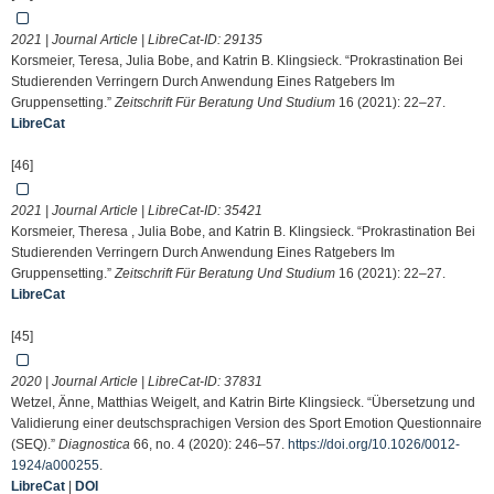
2021 | Journal Article | LibreCat-ID:
29135
Korsmeier, Teresa, Julia Bobe, and Katrin B. Klingsieck. “Prokrastination Bei
Studierenden Verringern Durch Anwendung Eines Ratgebers Im
Gruppensetting.”
Zeitschrift Für Beratung Und Studium
16 (2021): 22–27.
LibreCat
[46]
2021 | Journal Article | LibreCat-ID:
35421
Korsmeier, Theresa , Julia Bobe, and Katrin B. Klingsieck. “Prokrastination Bei
Studierenden Verringern Durch Anwendung Eines Ratgebers Im
Gruppensetting.”
Zeitschrift Für Beratung Und Studium
16 (2021): 22–27.
LibreCat
[45]
2020 | Journal Article | LibreCat-ID:
37831
Wetzel, Änne, Matthias Weigelt, and Katrin Birte Klingsieck. “Übersetzung und
Validierung einer deutschsprachigen Version des Sport Emotion Questionnaire
(SEQ).”
Diagnostica
66, no. 4 (2020): 246–57.
https://doi.org/10.1026/0012-
1924/a000255
.
LibreCat
|
DOI