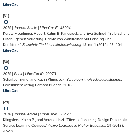
LibreCat
[31]
2018 | Journal Article | LibreCat-ID:
46934
Kordts-Freudinger, Robert, Katrin B. Klingsieck, and Eva Seifried. “Beforschung
Einer Eigenen Vorlesung: Effekte von Wahlfreiheit Auf Leistung Und
Konfidenz.”
Zeitschrift Für Hochschulentwicklung
13, no. 1 (2018): 85–104.
LibreCat
[30]
2018 | Book | LibreCat-ID:
29073
Scharlau, Ingrid, and Katrin Klingsieck.
Schreiben im Psychologiestudium
.
Leverkusen: Verlag Barbara Budrich, 2018.
LibreCat
[29]
2018 | Journal Article | LibreCat-ID:
35423
Klingsieck, Katrin B., and Verena Liszt. “Effects of Learning Design Patterns in
Service Learning Courses.”
Active Learning in Higher Education
19 (2018):
47–59.