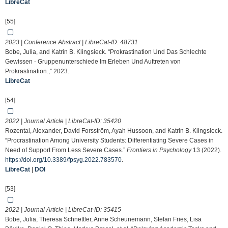
LibreCat
[55]
2023 | Conference Abstract | LibreCat-ID:
48731
Bobe, Julia, and Katrin B. Klingsieck. “Prokrastination Und Das Schlechte
Gewissen - Gruppenunterschiede Im Erleben Und Auftreten von
Prokrastination.,” 2023.
LibreCat
[54]
2022 | Journal Article | LibreCat-ID:
35420
Rozental, Alexander, David Forsström, Ayah Hussoon, and Katrin B. Klingsieck.
“Procrastination Among University Students: Differentiating Severe Cases in
Need of Support From Less Severe Cases.”
Frontiers in Psychology
13 (2022).
https://doi.org/10.3389/fpsyg.2022.783570
.
LibreCat
|
DOI
[53]
2022 | Journal Article | LibreCat-ID:
35415
Bobe, Julia, Theresa Schnettler, Anne Scheunemann, Stefan Fries, Lisa