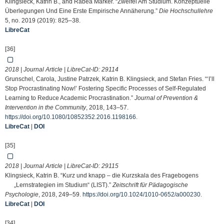
Klingsieck, Katrin B., and Rabea Marker. “Zweifel Am Studium. Konzeptuelle
Überlegungen Und Eine Erste Empirische Annäherung.”
Die Hochschullehre
5, no. 2019 (2019): 825–38.
LibreCat
[36]
2018 | Journal Article | LibreCat-ID:
29114
Grunschel, Carola, Justine Patrzek, Katrin B. Klingsieck, and Stefan Fries. “‘I’ll
Stop Procrastinating Now!’ Fostering Specific Processes of Self-Regulated
Learning to Reduce Academic Procrastination.”
Journal of Prevention &
Intervention in the Community
, 2018, 143–57.
https://doi.org/10.1080/10852352.2016.1198166
.
LibreCat
|
DOI
[35]
2018 | Journal Article | LibreCat-ID:
29115
Klingsieck, Katrin B. “Kurz und knapp – die Kurzskala des Fragebogens
„Lernstrategien im Studium“ (LIST).”
Zeitschrift für Pädagogische
Psychologie
, 2018, 249–59.
https://doi.org/10.1024/1010-0652/a000230
.
LibreCat
|
DOI
[34]