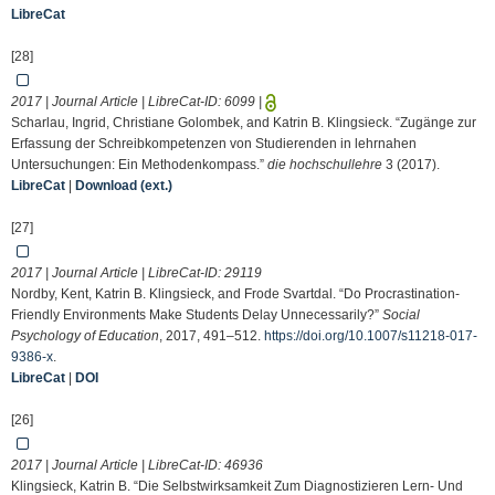
LibreCat
[28]
2017 | Journal Article | LibreCat-ID:
6099
|
Scharlau, Ingrid, Christiane Golombek, and Katrin B. Klingsieck. “Zugänge zur
Erfassung der Schreibkompetenzen von Studierenden in lehrnahen
Untersuchungen: Ein Methodenkompass.”
die hochschullehre
3 (2017).
LibreCat
|
Download (ext.)
[27]
2017 | Journal Article | LibreCat-ID:
29119
Nordby, Kent, Katrin B. Klingsieck, and Frode Svartdal. “Do Procrastination-
Friendly Environments Make Students Delay Unnecessarily?”
Social
Psychology of Education
, 2017, 491–512.
https://doi.org/10.1007/s11218-017-
9386-x
.
LibreCat
|
DOI
[26]
2017 | Journal Article | LibreCat-ID:
46936
Klingsieck, Katrin B. “Die Selbstwirksamkeit Zum Diagnostizieren Lern- Und