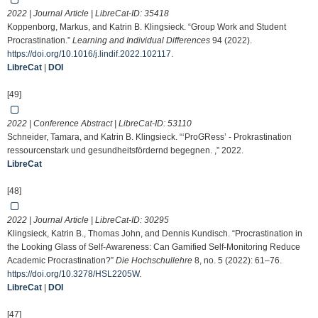
2022 | Journal Article | LibreCat-ID:
35418
Koppenborg, Markus, and Katrin B. Klingsieck. “Group Work and Student
Procrastination.”
Learning and Individual Differences
94 (2022).
https://doi.org/10.1016/j.lindif.2022.102117
.
LibreCat
|
DOI
[49]
2022 | Conference Abstract | LibreCat-ID:
53110
Schneider, Tamara, and Katrin B. Klingsieck. “‘ProGRess’ - Prokrastination
ressourcenstark und gesundheitsfördernd begegnen. ,” 2022.
LibreCat
[48]
2022 | Journal Article | LibreCat-ID:
30295
Klingsieck, Katrin B., Thomas John, and Dennis Kundisch. “Procrastination in
the Looking Glass of Self-Awareness: Can Gamified Self-Monitoring Reduce
Academic Procrastination?”
Die Hochschullehre
8, no. 5 (2022): 61–76.
https://doi.org/10.3278/HSL2205W
.
LibreCat
|
DOI
[47]